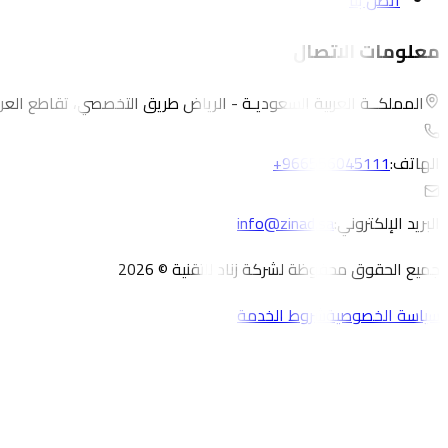
اتصل بنا
معلومات الاتصال
المملكــة العربية السعوديـة - الرياض طريق التخصصي، تقاطع العر
الهاتف:
+966556045111
البريد الإلكتروني:
info@zinad.sa
جميع الحقوق محفوظة لشركة زناد للتقنية © 2026
سياسة الخصوصية
شروط الخدمة